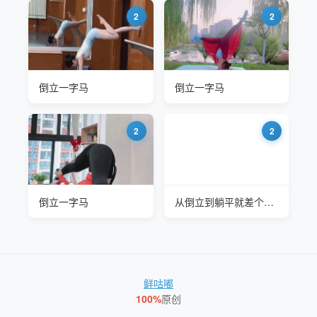
2
2
倒立一字马
倒立一字马
2
2
倒立一字马
从倒立到躺平就差个开门
鲜咕嘟
100%
原创