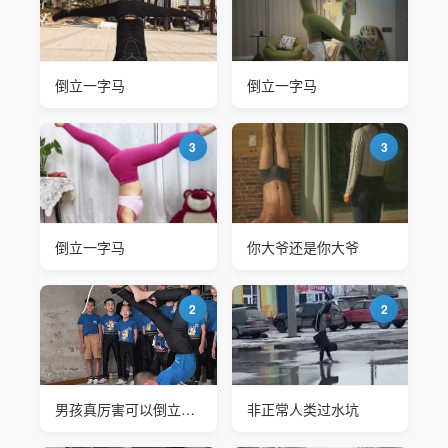
倒立一字马
倒立一字马
3
3
倒立一字马
你大爷还是你大爷
2
2
男孩真厉害可以倒立射箭
非正常人类过水坑