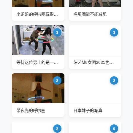
小姐姐的呼啦圈玩得真好#瑞米·莱克卢薇(Remy Lacroix)
呼啦圈能不能减肥
3
3
等待这位男士的是一顿乱揍
综艺M8女团2025色情版快乐大本营
2
2
带夜光的呼啦圈
日本妹子的写真
2
0