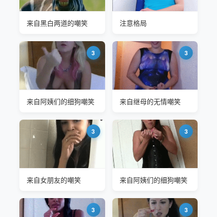
来自黑白两道的嘲笑
注意格局
3
3
来自阿姨们的细狗嘲笑
来自继母的无情嘲笑
3
3
来自女朋友的嘲笑
来自阿姨们的细狗嘲笑
3
3