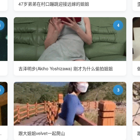
47岁弟弟在村口蹦跳迎接远嫁的姐姐
4
4
吉泽明步(Akiho Yoshizawa) 刚才为什么偷拍姐姐
3
3
emy Lacroix)
跟大姐姐velvet一起爬山