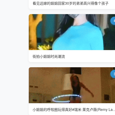
看见远嫁的姐姐回家30岁的弟弟高兴得像个孩子
街拍小姐姐时尚潮流
小姐姐的呼啦圈玩得真好#瑞米·莱克卢薇(R