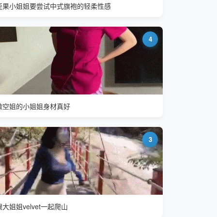
歪果小姐姐要尝试中式旗袍的轻柔性感
4
做空姐的小姐姐身材真好
3
跟大姐姐velvet一起爬山