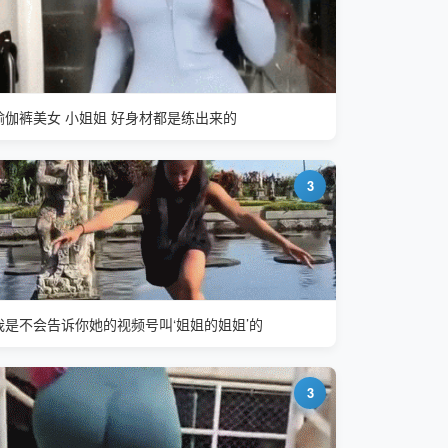
瑜伽裤美女 小姐姐 好身材都是练出来的
3
我是不会告诉你她的视频号叫‘姐姐的姐姐’的
3