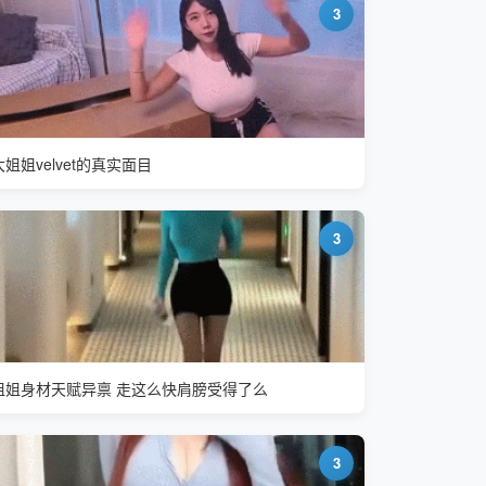
3
大姐姐velvet的真实面目
3
姐姐身材天赋异禀 走这么快肩膀受得了么
3