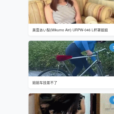
美雲あい梨(Mikumo Airi) URPW-046 L杯罩姐姐
姐姐车技差不了