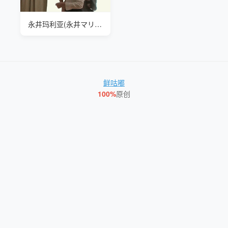
永井玛利亚(永井マリア, Maria Nagai) 这么好的老婆都看不上
鲜咕嘟
100%
原创