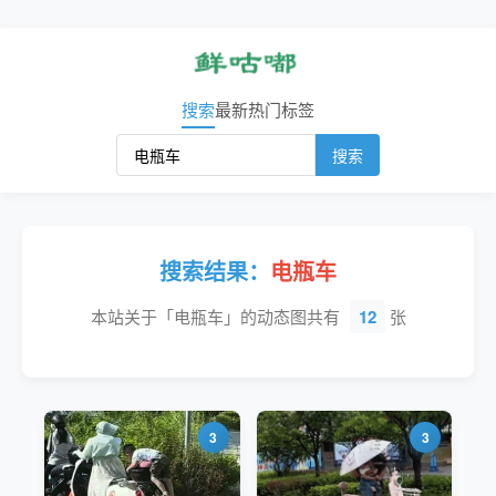
搜索
最新
热门
标签
搜索
搜索结果：
电瓶车
本站关于「电瓶车」的动态图共有
12
张
3
3