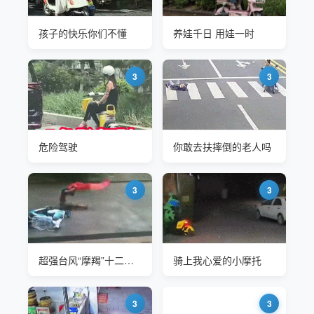
孩子的快乐你们不懂
养娃千日 用娃一时
3
3
危险驾驶
你敢去扶摔倒的老人吗
3
3
超强台风“摩羯”十二级风圈2024年9月6日抵达海南文昌
骑上我心爱的小摩托
3
3