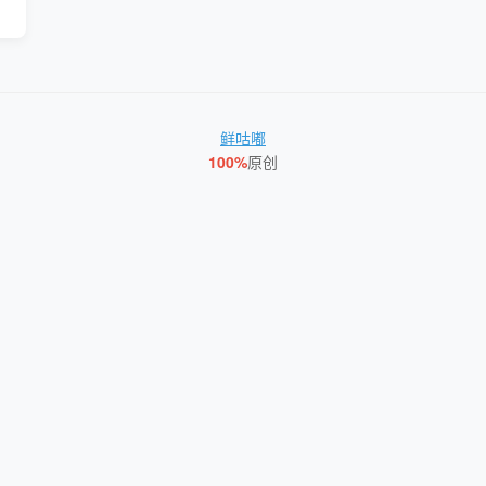
鲜咕嘟
100%
原创