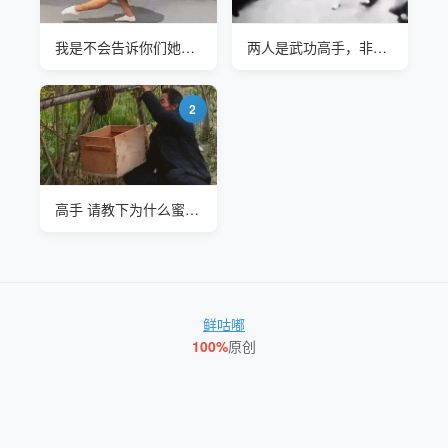
我是不会告诉你们她的视频号叫“姐姐的姐姐”的
两人是武功高手，非常的厉害
2
高手 请教下为什么蜜蜂不蛰你的
鲜咕嘟
100%
原创