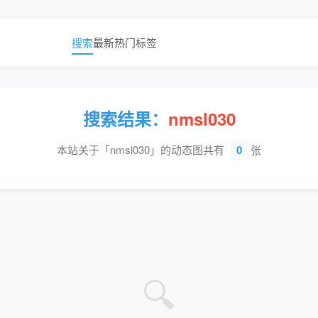
搜索
最新
热门
标签
搜索结果：
nmsl030
本站关于「nmsl030」的动态图共有
0
张
🔍